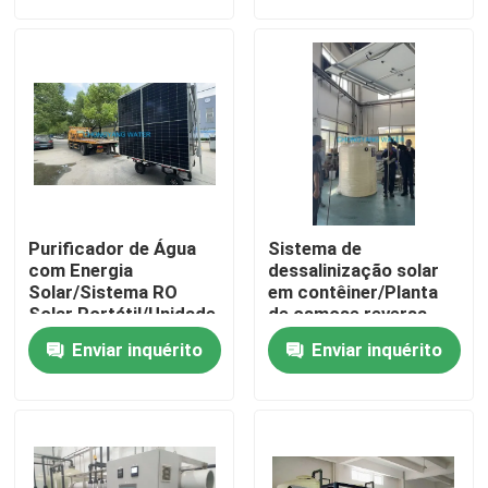
Sobre nós
Excursão da fábrica
Controle da qualidade
Purificador de Água
Sistema de
Contate-nos
com Energia
dessalinização solar
Solar/Sistema RO
em contêiner/Planta
Solar Portátil/Unidade
de osmose reversa
de Tratamento de
montada em reboque/
Peça umas citações
Enviar inquérito
Enviar inquérito
Água Off-Grid
Blog
Sistemas de Água Farmacêutica