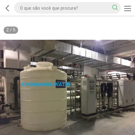
2
/
5