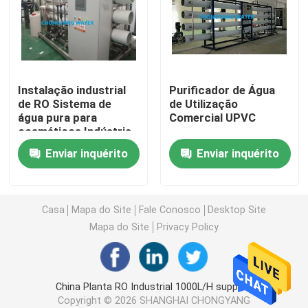
Sistemas de Destilação de Múltiplos Efeitos (MED)
Geradores de Vapor Puro (PSG)
Instalação industrial
Purificador de Água
de RO Sistema de
de Utilização
água pura para
Comercial UPVC
Sistemas de preparação de solução
cosméticos Indústria
Enviar inquérito
Enviar inquérito
Sistemas CIP e SIP
Sistemas eletrónicos de água ultrapura (UPW)
Casa
Mapa do Site
Fale Conosco
Desktop Site
Mapa do Site
Privacy Policy
Sistemas de Água Médica
China Planta RO Industrial 1000L/H supplier.
Sistemas de Osmose Reversa para Dessalinização de
Copyright © 2026 SHANGHAI CHONGYANG