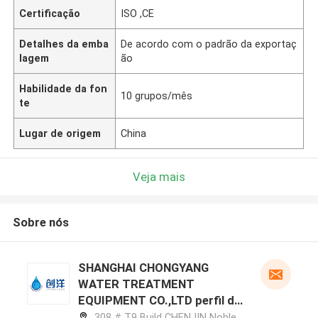
Certificação
ISO ,CE
Detalhes da emba
De acordo com o padrão da exportaç
lagem
ão
Habilidade da fon
10 grupos/mês
te
Lugar de origem
China
Veja mais
Sobre nós
SHANGHAI CHONGYANG
WATER TREATMENT
EQUIPMENT CO.,LTD perfil do
fabricante
308 # T9 Build CHENJIN Noble