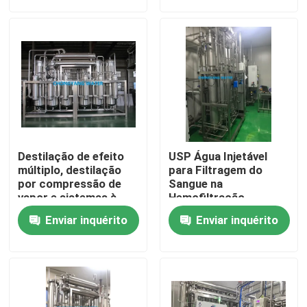
Sobre nós
Excursão da fábrica
Controle da qualidade
Destilação de efeito
USP Água Injetável
Contate-nos
múltiplo, destilação
para Filtragem do
por compressão de
Sangue na
vapor e sistemas à
Hemofiltração
base de membrana
Peça umas citações
Enviar inquérito
Enviar inquérito
para água para
injecção
Blog
Sistemas de Água Farmacêutica