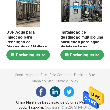
Sistemas de Destilação de Múltiplos Efeitos (MED)
Geradores de Vapor Puro (PSG)
USP Água para
Instalação de
Injecção para
destilação multicoluna
Produção de
purificada para água
Sistemas de preparação de solução
Dispositivos Médicos
de injecção na
Implantáveis,USP
indústria
Enviar inquérito
Enviar inquérito
Água Estéril
farmacêutica
Sistemas CIP e SIP
Sistemas eletrónicos de água ultrapura (UPW)
Casa
Mapa do Site
Fale Conosco
Desktop Site
Mapa do Site
Privacy Policy
Sistemas de Água Médica
China Planta de Destilação de Colunas Múltiplas
Sistemas de Osmose Reversa para Dessalinização de
500L/H supplier.
Copyright © 2026 SHANGHAI