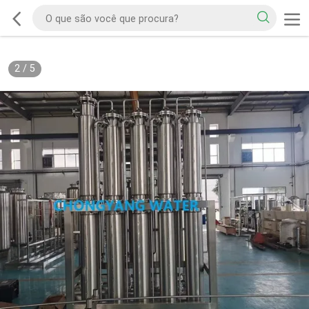
2
/
5