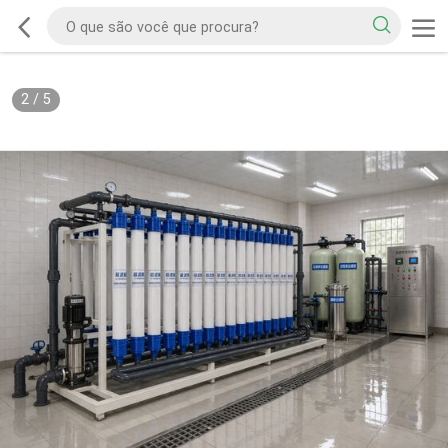
2
/
5