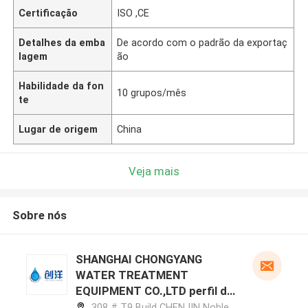
Certificação
ISO ,CE
Detalhes da emba
De acordo com o padrão da exportaç
lagem
ão
Habilidade da fon
10 grupos/mês
te
Lugar de origem
China
Veja mais
Sobre nós
SHANGHAI CHONGYANG
WATER TREATMENT
EQUIPMENT CO.,LTD perfil do
fabricante
308 # T9 Build CHENJIN Noble