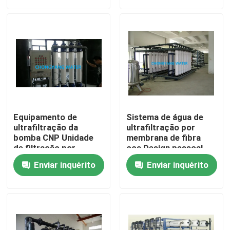
Sobre nós
Excursão da fábrica
Controle da qualidade
Equipamento de
Sistema de água de
Contate-nos
ultrafiltração da
ultrafiltração por
bomba CNP Unidade
membrana de fibra
de filtração por
oca Design pessoal
membrana cerâmica
Peça umas citações
Enviar inquérito
Enviar inquérito
ISO
Blog
Sistemas de Água Farmacêutica