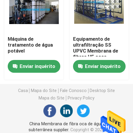
Sistemas de Destilação de Múltiplos Efeitos (MED)
Geradores de Vapor Puro (PSG)
Máquina de
Equipamento de
tratamento de água
ultrafiltração SS
potável
UPVC Membrana de
Sistemas de preparação de solução
fibras UF ocas
Enviar inquérito
Enviar inquérito
Sistemas CIP e SIP
Sistemas eletrónicos de água ultrapura (UPW)
Casa
Mapa do Site
Fale Conosco
Desktop Site
Mapa do Site
Privacy Policy
Sistemas de Água Médica
China Membrana de fibra oca de água
Sistemas de Osmose Reversa para Dessalinização de
subterrânea supplier.
Copyright © 2026