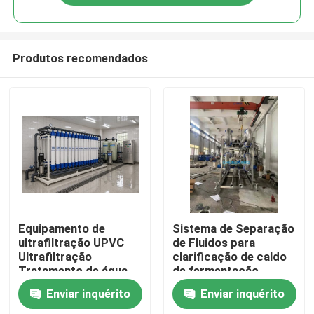
Produtos recomendados
Casa
Equipamento de
Sistema de Separação
ultrafiltração UPVC
de Fluidos para
Ultrafiltração
clarificação de caldo
Produtos
Tratamento de água
de fermentação
no leite
Enviar inquérito
Enviar inquérito
Vídeos