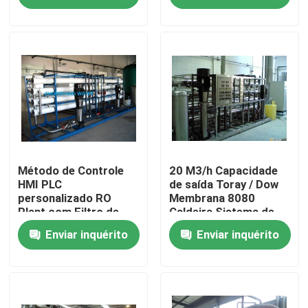
Sobre nós
Excursão da fábrica
Controle da qualidade
Contate-nos
Método de Controle
20 M3/h Capacidade
HMI PLC
de saída Toray / Dow
personalizado RO
Membrana 8080
Plant com Filtro de
Caldeira Sistema de
Peça umas citações
Cartucho
tratamento de água de
Enviar inquérito
Enviar inquérito
alimentação
Blog
Sistemas de Água Farmacêutica