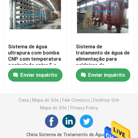
Sistemas de Destilação de Múltiplos Efeitos (MED)
Geradores de Vapor Puro (PSG)
Sistema de água
Sistema de
ultrapura com bomba
tratamento de água de
Sistemas de preparação de solução
CNP com temperatura
alimentação para
controlada entre 5 e
caldeiras de
40 °C
membrana FRP RO AC
Sistemas CIP e SIP
Enviar inquérito
Enviar inquérito
220V 380V
Sistemas eletrónicos de água ultrapura (UPW)
Casa
Mapa do Site
Fale Conosco
Desktop Site
Mapa do Site
Privacy Policy
Sistemas de Água Médica
Sistemas de Osmose Reversa para Dessalinização de
China Sistema de Tratamento de Água de