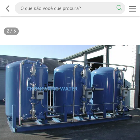
2
/
5