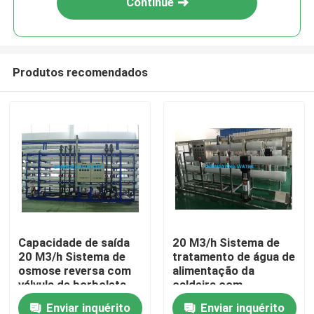
Continue
Produtos recomendados
Casa
Capacidade de saída
20 M3/h Sistema de
20 M3/h Sistema de
tratamento de água de
Produtos
osmose reversa com
alimentação da
válvula de borboleta
caldeira com
de longa duração
condutividade de
Enviar inquérito
Enviar inquérito
Vídeos
entrada personalizada