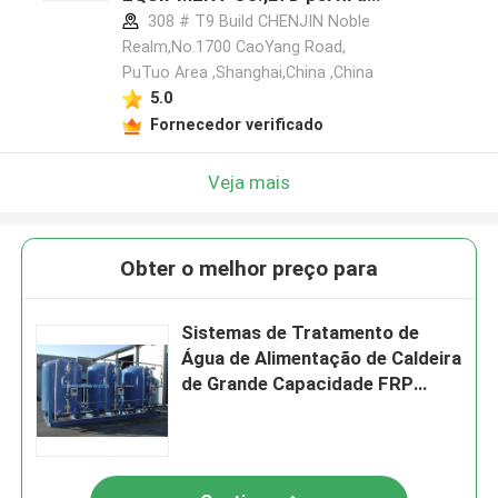
fabricante
308 # T9 Build CHENJIN Noble
Realm,No.1700 CaoYang Road,
PuTuo Area ,Shanghai,China ,China
5.0
Fornecedor verificado
Veja mais
Obter o melhor preço para
Sistemas de Tratamento de
Água de Alimentação de Caldeira
de Grande Capacidade FRP
UPVC Aço Inoxidável Água de
Alimentação de Caldeira de
Osmose Reversa